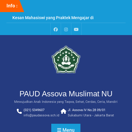
Skip
Info :
to
content
Kesan Mahasiswi yang Praktek Mengajar di
PAUD Assova
Penyuluhan & Perawatan Gigi di PAUD Assova
Muslimat NU
Paud
Instagram
Youtube
Praktek Menanam Kangkung di PAUD Assova
Assova
Channel
Muslimat NU
PAUD Assova Muslimat NU
Mewujudkan Anak Indonesia yang Taqwa, Sehat, Cerdas, Ceria, Mandiri
(021) 5349607
Jl. Assova IV No.28 09/01
info@paudassova.sch.id
Sukabumi Utara - Jakarta Barat
Menu