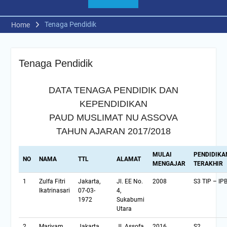
Tenaga Pendidik
Home
Tenaga Pendidik
DATA TENAGA PENDIDIK DAN
KEPENDIDIKAN
PAUD MUSLIMAT NU ASSOVA
TAHUN AJARAN 2017/2018
MULAI
PENDIDIKA
NO
NAMA
TTL
ALAMAT
MENGAJAR
TERAKHIR
1
Zulfa Fitri
Jakarta,
Jl. EE No.
2008
S3 TIP – IP
Ikatrinasari
07-03-
4,
1972
Sukabumi
Utara
2
Mariyam
Jakarta,
Jl. Assofa
2016
S2