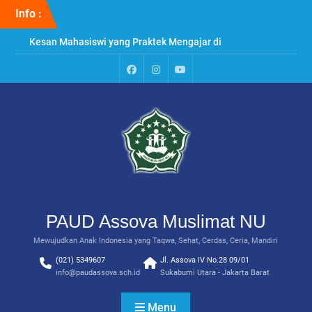
Skip
Info :
to
content
Kesan Mahasiswi yang Praktek Mengajar di
PAUD Assova
Penyuluhan & Perawatan Gigi di PAUD Assova
Muslimat NU
Paud
Instagram
Youtube
Praktek Menanam Kangkung di PAUD Assova
Assova
Channel
Muslimat NU
PAUD Assova Muslimat NU
Mewujudkan Anak Indonesia yang Taqwa, Sehat, Cerdas, Ceria, Mandiri
(021) 5349607
Jl. Assova IV No.28 09/01
info@paudassova.sch.id
Sukabumi Utara - Jakarta Barat
Menu