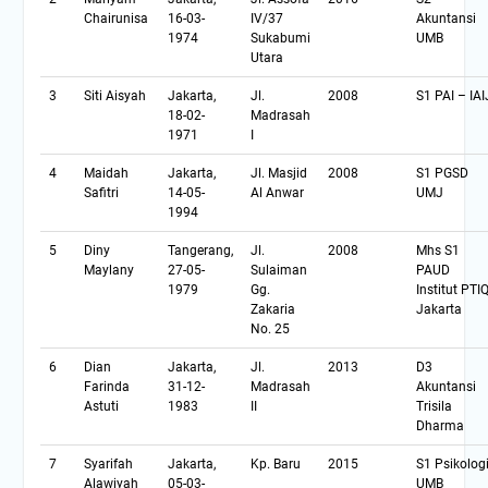
Chairunisa
16-03-
IV/37
Akuntansi
1974
Sukabumi
UMB
Utara
3
Siti Aisyah
Jakarta,
Jl.
2008
S1 PAI – IAI
18-02-
Madrasah
1971
I
4
Maidah
Jakarta,
Jl. Masjid
2008
S1 PGSD
Safitri
14-05-
Al Anwar
UMJ
1994
5
Diny
Tangerang,
Jl.
2008
Mhs S1
Maylany
27-05-
Sulaiman
PAUD
1979
Gg.
Institut PTI
Zakaria
Jakarta
No. 25
6
Dian
Jakarta,
Jl.
2013
D3
Farinda
31-12-
Madrasah
Akuntansi
Astuti
1983
II
Trisila
Dharma
7
Syarifah
Jakarta,
Kp. Baru
2015
S1 Psikolog
Alawiyah
05-03-
UMB