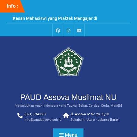
Skip
Info :
to
content
Kesan Mahasiswi yang Praktek Mengajar di
PAUD Assova
Penyuluhan & Perawatan Gigi di PAUD Assova
Muslimat NU
Paud
Instagram
Youtube
Praktek Menanam Kangkung di PAUD Assova
Assova
Channel
Muslimat NU
PAUD Assova Muslimat NU
Mewujudkan Anak Indonesia yang Taqwa, Sehat, Cerdas, Ceria, Mandiri
(021) 5349607
Jl. Assova IV No.28 09/01
info@paudassova.sch.id
Sukabumi Utara - Jakarta Barat
Menu