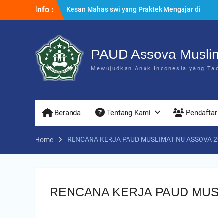
Skip
Info :
Kesan Mahasiswi yang Praktek Mengajar di
to
PAUD Assova
content
Penyuluhan & Perawatan Gigi di PAUD Assova
Muslimat NU
Praktek Menanam Kangkung di PAUD Assova
PAUD Assova Musli
Muslimat NU
Mewujudkan Anak Indonesia yang Taqw
Beranda
Tentang Kami
Pendaftar
RENCANA KERJA PAUD MUSLIMAT NU ASSOVA 20
Home
RENCANA KERJA PAUD MUSL