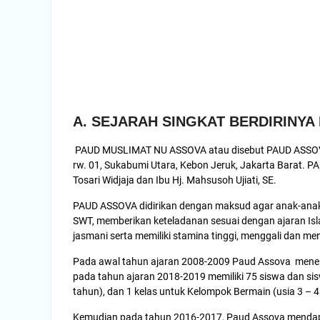
A. SEJARAH SINGKAT BERDIRINYA
PAUD MUSLIMAT NU ASSOVA atau disebut PAUD ASSOVA ad
rw. 01, Sukabumi Utara, Kebon Jeruk, Jakarta Barat. P
Tosari Widjaja dan Ibu Hj. Mahsusoh Ujiati, SE.
PAUD ASSOVA didirikan dengan maksud agar anak-anak 
SWT, memberikan keteladanan sesuai dengan ajaran Is
jasmani serta memiliki stamina tinggi, menggali dan m
Pada awal tahun ajaran 2008-2009 Paud Assova meneri
pada tahun ajaran 2018-2019 memiliki 75 siswa dan siswi
tahun), dan 1 kelas untuk Kelompok Bermain (usia 3 – 4
Kemudian pada tahun 2016-2017, Paud Assova mendapat