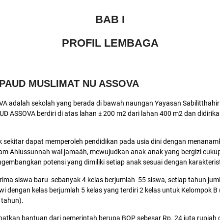
BAB I
PROFIL LEMBAGA
PAUD MUSLIMAT NU ASSOVA
alah sekolah yang berada di bawah naungan Yayasan Sabilitthahirin In
AUD ASSOVA berdiri di atas lahan ± 200 m2 dari lahan 400 m2 dan didiri
sekitar dapat memperoleh pendidikan pada usia dini dengan menanamka
lam Ahlussunnah wal jamaáh, mewujudkan anak-anak yang bergizi cukup,
engembangkan potensi yang dimiliki setiap anak sesuai dengan karakter
ma siswa baru sebanyak 4 kelas berjumlah 55 siswa, setiap tahun ju
 dengan kelas berjumlah 5 kelas yang terdiri 2 kelas untuk Kelompok B (
 tahun).
kan bantuan dari pemerintah berupa BOP sebesar Rp. 24 juta rupiah 