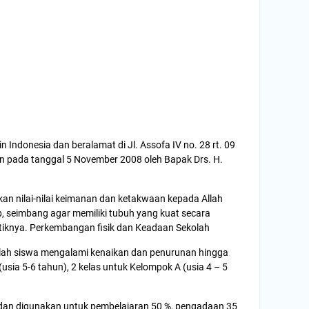
donesia dan beralamat di Jl. Assofa IV no. 28 rt. 09
kan pada tanggal 5 November 2008 oleh Bapak Drs. H.
n nilai-nilai keimanan dan ketakwaan kepada Allah
 seimbang agar memiliki tubuh yang kuat secara
istiknya. Perkembangan fisik dan Keadaan Sekolah
mlah siswa mengalami kenaikan dan penurunan hingga
usia 5-6 tahun), 2 kelas untuk Kelompok A (usia 4 – 5
dan digunakan untuk pembelajaran 50 %, pengadaan 35