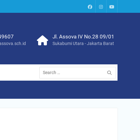
Paud
Instagram
Youtube
Assova
Channel
49607
Jl. Assova IV No.28 09/01
ssova.sch.id
Sukabumi Utara - Jakarta Barat
Search
for: