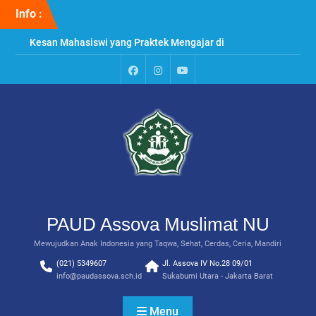
Skip
Info :
to
content
Kesan Mahasiswi yang Praktek Mengajar di
PAUD Assova
Penyuluhan & Perawatan Gigi di PAUD Assova
Muslimat NU
Paud
Instagram
Youtube
Praktek Menanam Kangkung di PAUD Assova
Assova
Channel
Muslimat NU
PAUD Assova Muslimat NU
Mewujudkan Anak Indonesia yang Taqwa, Sehat, Cerdas, Ceria, Mandiri
(021) 5349607
Jl. Assova IV No.28 09/01
info@paudassova.sch.id
Sukabumi Utara - Jakarta Barat
Menu