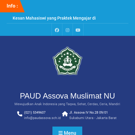
Skip
Info :
to
content
Kesan Mahasiswi yang Praktek Mengajar di
PAUD Assova
Penyuluhan & Perawatan Gigi di PAUD Assova
Muslimat NU
Paud
Instagram
Youtube
Praktek Menanam Kangkung di PAUD Assova
Assova
Channel
Muslimat NU
PAUD Assova Muslimat NU
Mewujudkan Anak Indonesia yang Taqwa, Sehat, Cerdas, Ceria, Mandiri
(021) 5349607
Jl. Assova IV No.28 09/01
info@paudassova.sch.id
Sukabumi Utara - Jakarta Barat
Menu