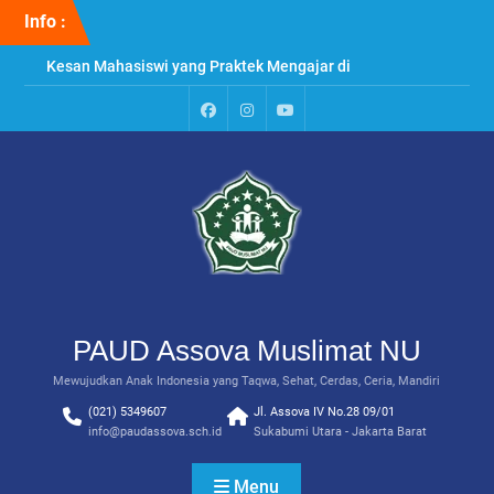
Skip
Info :
to
content
Kesan Mahasiswi yang Praktek Mengajar di
PAUD Assova
Penyuluhan & Perawatan Gigi di PAUD Assova
Muslimat NU
Paud
Instagram
Youtube
Praktek Menanam Kangkung di PAUD Assova
Assova
Channel
Muslimat NU
PAUD Assova Muslimat NU
Mewujudkan Anak Indonesia yang Taqwa, Sehat, Cerdas, Ceria, Mandiri
(021) 5349607
Jl. Assova IV No.28 09/01
info@paudassova.sch.id
Sukabumi Utara - Jakarta Barat
Menu