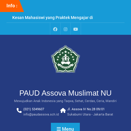
Skip
Info :
to
content
Kesan Mahasiswi yang Praktek Mengajar di
PAUD Assova
Penyuluhan & Perawatan Gigi di PAUD Assova
Muslimat NU
Paud
Instagram
Youtube
Praktek Menanam Kangkung di PAUD Assova
Assova
Channel
Muslimat NU
PAUD Assova Muslimat NU
Mewujudkan Anak Indonesia yang Taqwa, Sehat, Cerdas, Ceria, Mandiri
(021) 5349607
Jl. Assova IV No.28 09/01
info@paudassova.sch.id
Sukabumi Utara - Jakarta Barat
Menu