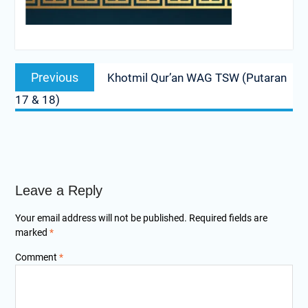
Post
Previous
Previous
Khotmil Qur’an WAG TSW (Putaran
navigation
post:
17 & 18)
Leave a Reply
Your email address will not be published.
Required fields are
marked
*
Comment
*