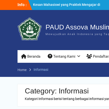
Skip
Info :
Kesan Mahasiswi yang Praktek Mengajar di
to
PAUD Assova
content
Penyuluhan & Perawatan Gigi di PAUD Assova
Muslimat NU
Praktek Menanam Kangkung di PAUD Assova
PAUD Assova Musli
Muslimat NU
Mewujudkan Anak Indonesia yang Taqw
Beranda
Tentang Kami
Pendaftar
Informasi
Home
Category:
Informasi
Kategori Informasi berisi tentang berbagai informasi 