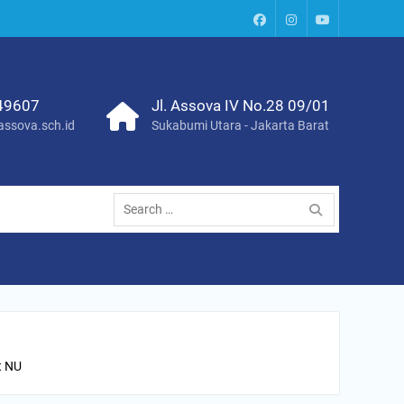
Paud
Instagram
Youtube
Assova
Channel
49607
Jl. Assova IV No.28 09/01
ssova.sch.id
Sukabumi Utara - Jakarta Barat
Search
for:
t NU