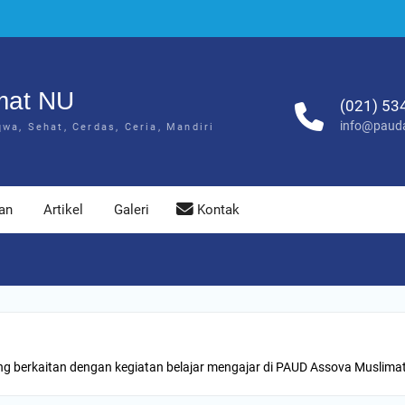
mat NU
(021) 53
info@pauda
a, Sehat, Cerdas, Ceria, Mandiri
an
Artikel
Galeri
Kontak
yang berkaitan dengan kegiatan belajar mengajar di PAUD Assova Muslima