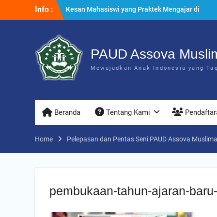
Skip
Info :
Kesan Mahasiswi yang Praktek Mengajar di
to
PAUD Assova
content
Penyuluhan & Perawatan Gigi di PAUD Assova
Muslimat NU
Praktek Menanam Kangkung di PAUD Assova
PAUD Assova Musli
Muslimat NU
Mewujudkan Anak Indonesia yang Taqw
Beranda
Tentang Kami
Pendaftar
Home
Pelepasan dan Pentas Seni PAUD Assova Muslim
pembukaan-tahun-ajaran-baru-