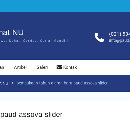
mat NU
(021) 53
info@pauda
a, Sehat, Cerdas, Ceria, Mandiri
an
Artikel
Galeri
Kontak
pembukaan-tahun-ajaran-baru-paud-assova-slider
at NU
paud-assova-slider