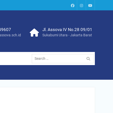
Paud
Instagram
Youtube
Assova
Channel
49607
Jl. Assova IV No.28 09/01
ssova.sch.id
Sukabumi Utara - Jakarta Barat
Search
for: