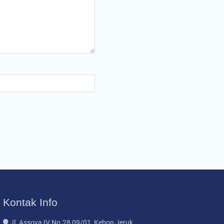
Kontak Info
Jl. Assova IV No.28 09/01, Kebon Jeruk