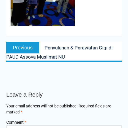
Post
Previous
Previous
Penyuluhan & Perawatan Gigi di
navigation
post:
PAUD Assova Muslimat NU
Leave a Reply
Your email address will not be published.
Required fields are
marked
*
Comment
*