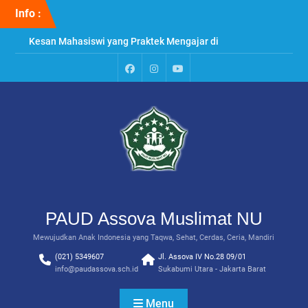
Skip
Info :
to
content
Kesan Mahasiswi yang Praktek Mengajar di
PAUD Assova
Penyuluhan & Perawatan Gigi di PAUD Assova
Muslimat NU
Paud
Instagram
Youtube
Praktek Menanam Kangkung di PAUD Assova
Assova
Channel
Muslimat NU
PAUD Assova Muslimat NU
Mewujudkan Anak Indonesia yang Taqwa, Sehat, Cerdas, Ceria, Mandiri
(021) 5349607
Jl. Assova IV No.28 09/01
info@paudassova.sch.id
Sukabumi Utara - Jakarta Barat
Menu