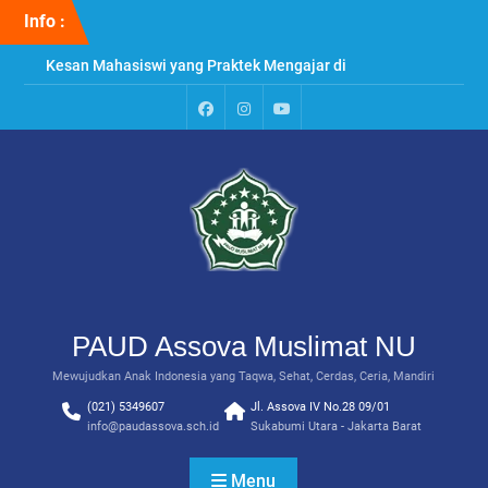
Skip
Info :
to
content
Kesan Mahasiswi yang Praktek Mengajar di
PAUD Assova
Penyuluhan & Perawatan Gigi di PAUD Assova
Muslimat NU
Paud
Instagram
Youtube
Praktek Menanam Kangkung di PAUD Assova
Assova
Channel
Muslimat NU
PAUD Assova Muslimat NU
Mewujudkan Anak Indonesia yang Taqwa, Sehat, Cerdas, Ceria, Mandiri
(021) 5349607
Jl. Assova IV No.28 09/01
info@paudassova.sch.id
Sukabumi Utara - Jakarta Barat
Menu