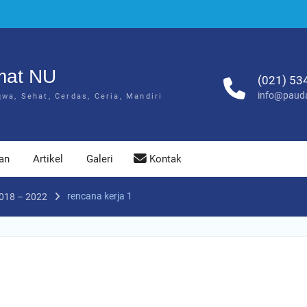
mat NU
(021) 53
info@pauda
a, Sehat, Cerdas, Ceria, Mandiri
an
Artikel
Galeri
Kontak
rencana kerja 1
18 – 2022