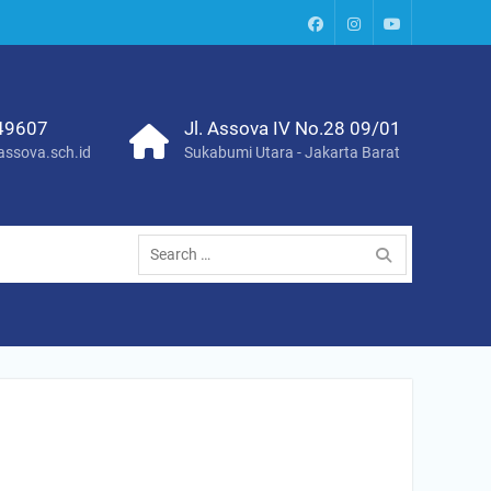
Paud
Instagram
Youtube
Assova
Channel
49607
Jl. Assova IV No.28 09/01
ssova.sch.id
Sukabumi Utara - Jakarta Barat
Search
for: