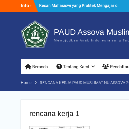
Skip
Info :
Kesan Mahasiswi yang Praktek Mengajar di
to
PAUD Assova
content
Penyuluhan & Perawatan Gigi di PAUD Assova
Muslimat NU
Praktek Menanam Kangkung di PAUD Assova
PAUD Assova Musli
Muslimat NU
Mewujudkan Anak Indonesia yang Taqw
Beranda
Tentang Kami
Pendaftar
Home
RENCANA KERJA PAUD MUSLIMAT NU ASSOVA 20
rencana kerja 1