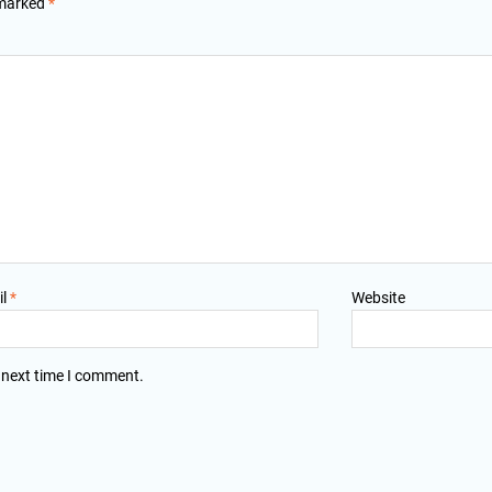
 marked
*
il
*
Website
 next time I comment.