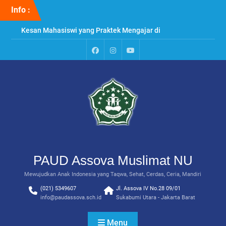
Skip
Info :
to
content
Kesan Mahasiswi yang Praktek Mengajar di
PAUD Assova
Penyuluhan & Perawatan Gigi di PAUD Assova
Muslimat NU
Paud
Instagram
Youtube
Praktek Menanam Kangkung di PAUD Assova
Assova
Channel
Muslimat NU
PAUD Assova Muslimat NU
Mewujudkan Anak Indonesia yang Taqwa, Sehat, Cerdas, Ceria, Mandiri
(021) 5349607
Jl. Assova IV No.28 09/01
info@paudassova.sch.id
Sukabumi Utara - Jakarta Barat
Menu